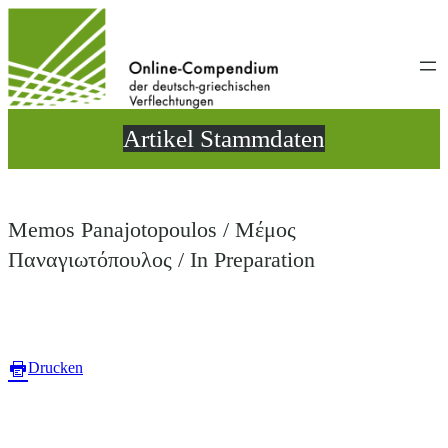
Direkt
zum
Inhalt
wechseln
Artikel Stammdaten
Memos Panajotopoulos / Μέμος
Παναγιωτόπουλος / In Preparation
Drucken