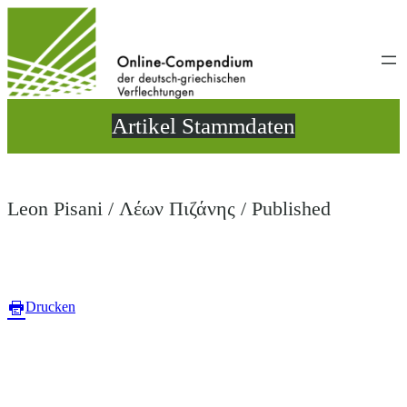
Direkt
zum
Inhalt
wechseln
Artikel Stammdaten
Leon Pisani / Λέων Πιζάνης / Published
Drucken