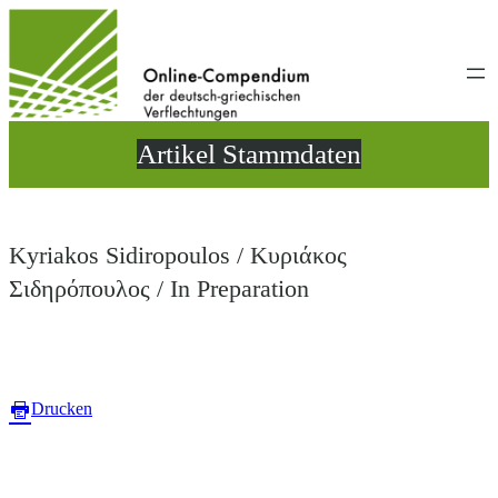
Direkt
zum
Inhalt
wechseln
Artikel Stammdaten
Kyriakos Sidiropoulos / Κυριάκος
Σιδηρόπουλος / In Preparation
Drucken