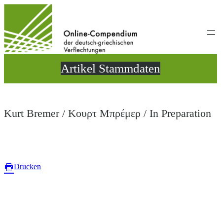
Direkt
zum
Inhalt
wechseln
Artikel Stammdaten
Kurt Bremer / Κουρτ Μπρέμερ / In Preparation
Drucken