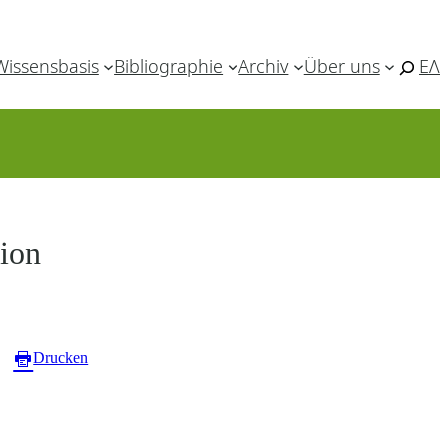
Wissensbasis
Bibliographie
Archiv
Über uns
ΕΛ
tion
Drucken