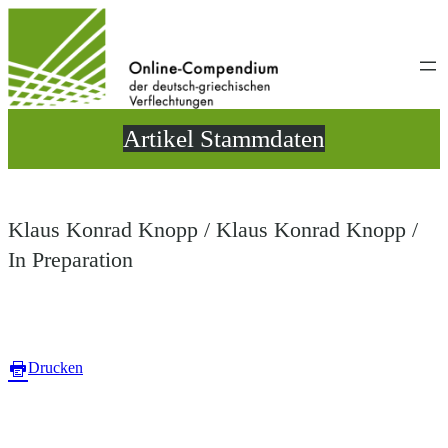
Direkt
zum
Inhalt
wechseln
Artikel Stammdaten
Klaus Konrad Knopp / Klaus Konrad Knopp /
In Preparation
Drucken