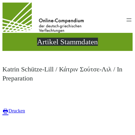
Direkt
zum
Inhalt
wechseln
Artikel Stammdaten
Katrin Schütze-Lill / Κάτριν Σούτσε-Λιλ / In
Preparation
Drucken