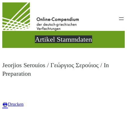
Direkt
zum
Inhalt
wechseln
Artikel Stammdaten
Jeorjios Serouios / Γεώργιος Σερούιος / In
Preparation
Drucken