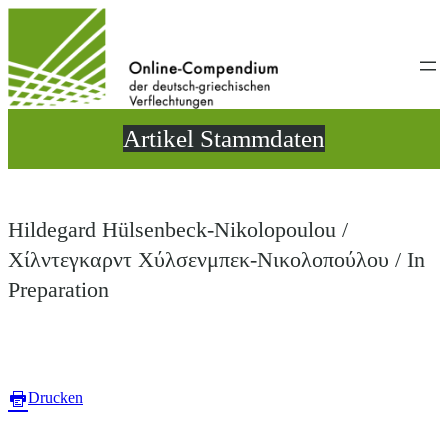
Direkt
zum
Inhalt
wechseln
Artikel Stammdaten
Hildegard Hülsenbeck-Nikolopoulou /
Χίλντεγκαρντ Χύλσενμπεκ-Νικολοπούλου / In
Preparation
Drucken