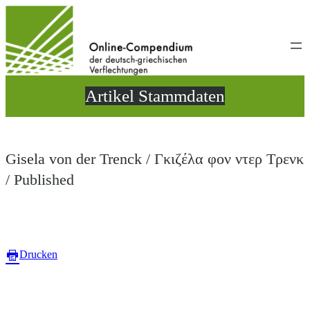
Direkt
zum
Inhalt
wechseln
Artikel Stammdaten
Gisela von der Trenck / Γκιζέλα φον ντερ Τρενκ
/ Published
Drucken