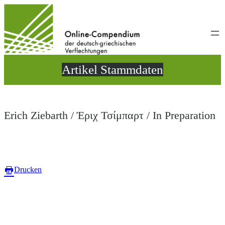
Direkt
zum
Inhalt
wechseln
Artikel Stammdaten
Erich Ziebarth / Έριχ Τσίμπαρτ / In Preparation
Drucken