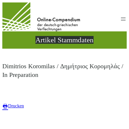
Direkt
zum
Inhalt
wechseln
Artikel Stammdaten
Dimitrios Koromilas / Δημήτριος Κορομηλάς /
In Preparation
Drucken