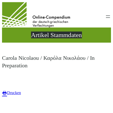
Direkt
zum
Inhalt
wechseln
Artikel Stammdaten
Carola Nicolaou / Καρόλα Νικολάου / In
Preparation
Drucken