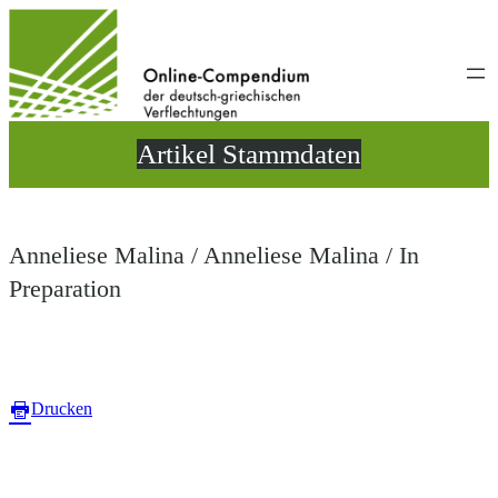
Direkt
zum
Inhalt
wechseln
Artikel Stammdaten
Anneliese Malina / Anneliese Malina / In
Preparation
Drucken