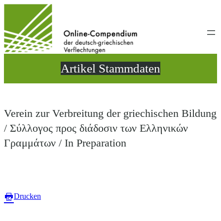
Direkt
zum
Inhalt
wechseln
Artikel Stammdaten
Verein zur Verbreitung der griechischen Bildung
/ Σύλλογος προς διάδοσιν των Ελληνικών
Γραμμάτων / In Preparation
Drucken