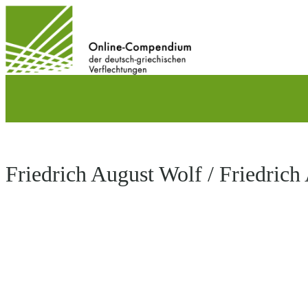
Direkt
zum
Inhalt
wechseln
Friedrich August Wolf / Friedrich