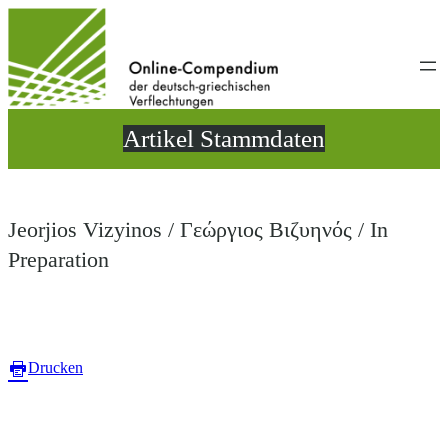
Direkt
zum
Inhalt
wechseln
Artikel Stammdaten
Jeorjios Vizyinos / Γεώργιος Βιζυηνός / In
Preparation
Drucken