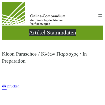
Direkt
zum
Inhalt
wechseln
Artikel Stammdaten
Kleon Paraschos / Κλέων Παράσχος / In
Preparation
Drucken