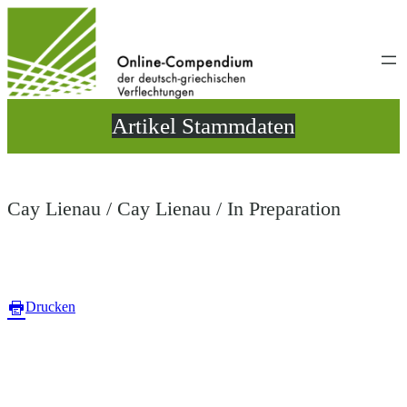
Direkt
zum
Inhalt
wechseln
Artikel Stammdaten
Cay Lienau / Cay Lienau / In Preparation
Drucken