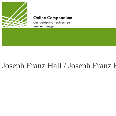
Direkt
zum
Inhalt
wechseln
Joseph Franz Hall / Joseph Franz H