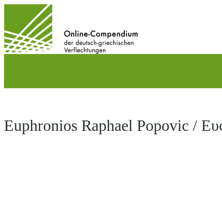
Direkt
zum
Inhalt
wechseln
Euphronios Raphael Popovic / Ευ