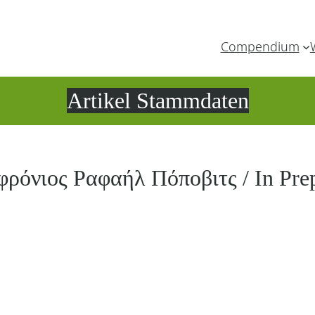
Compendium
Artikel Stammdaten
φρόνιος Ραφαήλ Πόποβιτς / In Prep