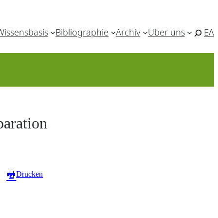
Wissensbasis
Bibliographie
Archiv
Über uns
ΕΛ
aration
Drucken