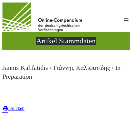
Direkt
zum
Inhalt
wechseln
Artikel Stammdaten
Jannis Kalifatidis / Γιάννης Καλιφατίδης / In
Preparation
Drucken