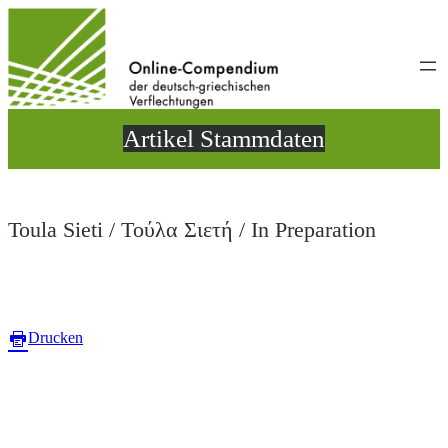
Direkt
zum
Inhalt
wechseln
Artikel Stammdaten
Toula Sieti / Τούλα Σιετή / In Preparation
Drucken