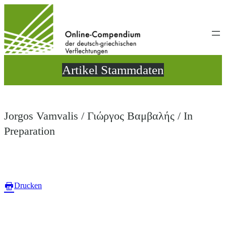
Direkt
zum
Inhalt
wechseln
Artikel Stammdaten
Jorgos Vamvalis / Γιώργος Βαμβαλής / In
Preparation
Drucken