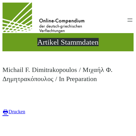
Direkt
zum
Inhalt
wechseln
Artikel Stammdaten
Michail F. Dimitrakopoulos / Μιχαήλ Φ.
Δημητρακόπουλος / In Preparation
Drucken