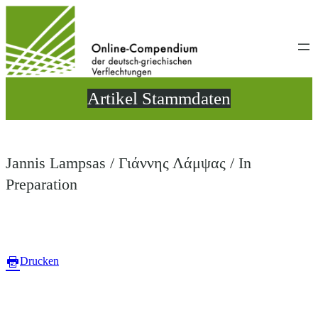
Direkt
zum
Inhalt
wechseln
Artikel Stammdaten
Jannis Lampsas / Γιάννης Λάμψας / In
Preparation
Drucken