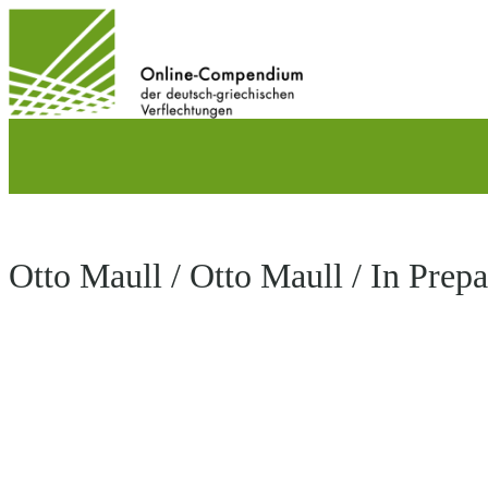
Direkt
zum
Inhalt
wechseln
Otto Maull / Otto Maull / In Prepa