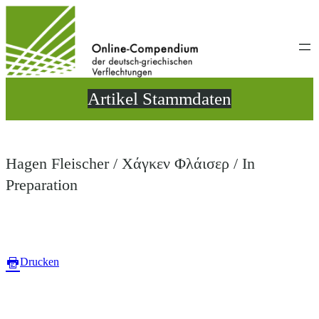
Direkt
zum
Inhalt
wechseln
Artikel Stammdaten
Hagen Fleischer / Χάγκεν Φλάισερ / In
Preparation
Drucken