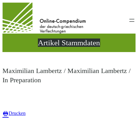
Direkt
zum
Inhalt
wechseln
Artikel Stammdaten
Maximilian Lambertz / Maximilian Lambertz /
In Preparation
Drucken