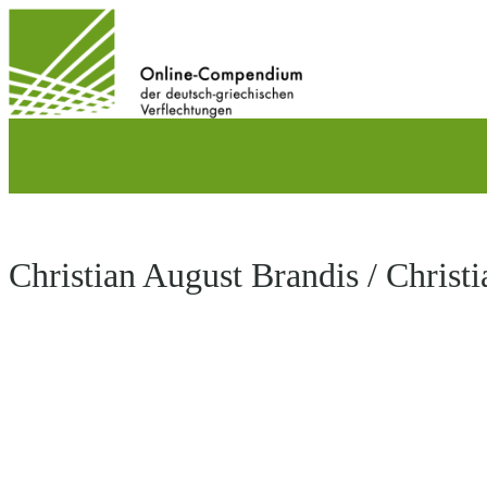
Direkt
zum
Inhalt
wechseln
Christian August Brandis / Christi