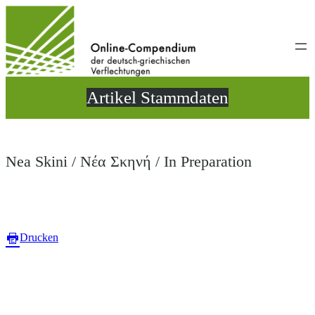
Direkt
zum
Inhalt
wechseln
Artikel Stammdaten
Nea Skini / Νέα Σκηνή / In Preparation
Drucken