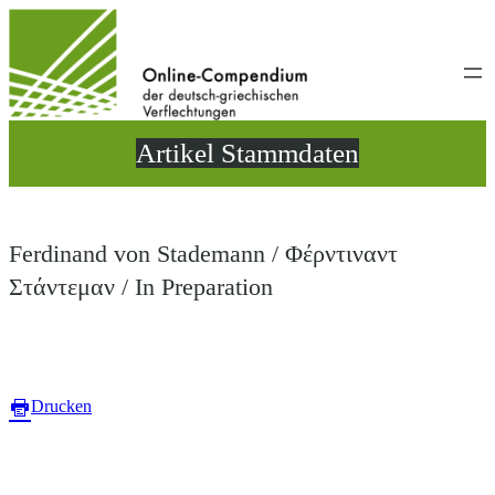
Direkt
zum
Inhalt
wechseln
Artikel Stammdaten
Ferdinand von Stademann / Φέρντιναντ
Στάντεμαν / In Preparation
Drucken