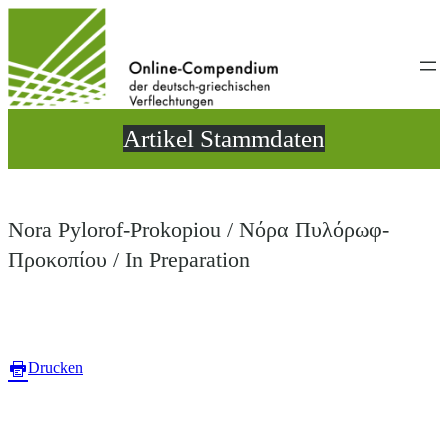
Direkt
zum
Inhalt
wechseln
Artikel Stammdaten
Nora Pylorof-Prokopiou / Νόρα Πυλόρωφ-
Προκοπίου / In Preparation
Drucken