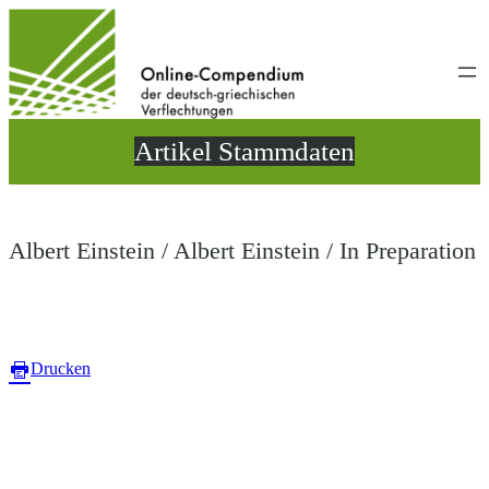
Direkt
zum
Inhalt
wechseln
Artikel Stammdaten
Albert Einstein / Albert Einstein / In Preparation
Drucken