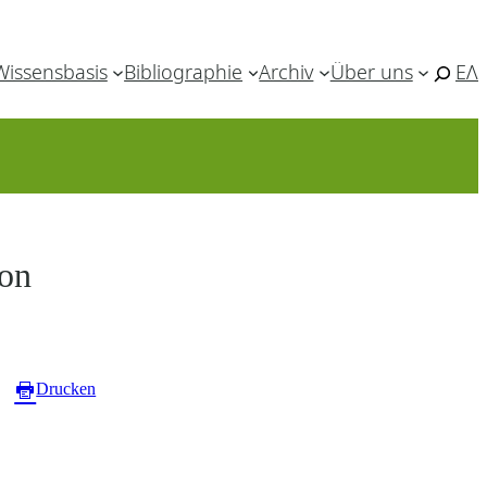
Wissensbasis
Bibliographie
Archiv
Über uns
ΕΛ
ion
Drucken