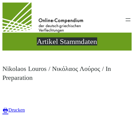
Direkt
zum
Inhalt
wechseln
Artikel Stammdaten
Nikolaos Louros / Νικόλαος Λούρος / In
Preparation
Drucken