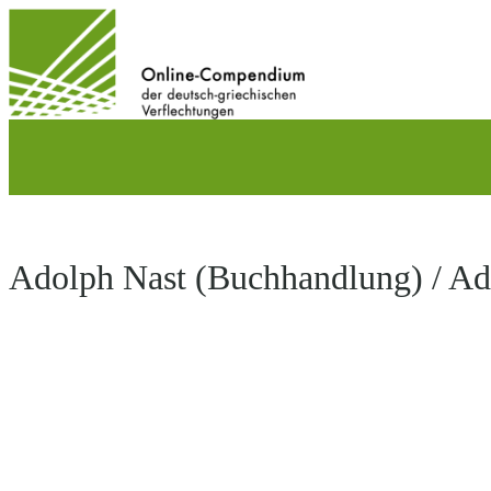
Direkt
zum
Inhalt
wechseln
Adolph Nast (Buchhandlung) / Ado