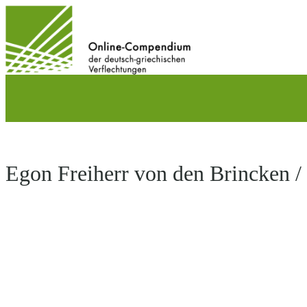
Direkt
zum
Inhalt
wechseln
Egon Freiherr von den Brincken /