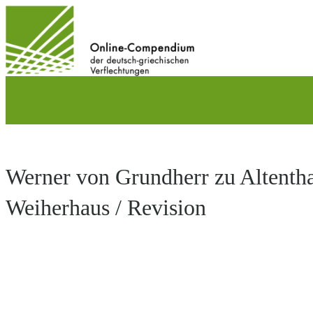
Direkt
zum
Inhalt
wechseln
Werner von Grundherr zu Altenth
Weiherhaus / Revision