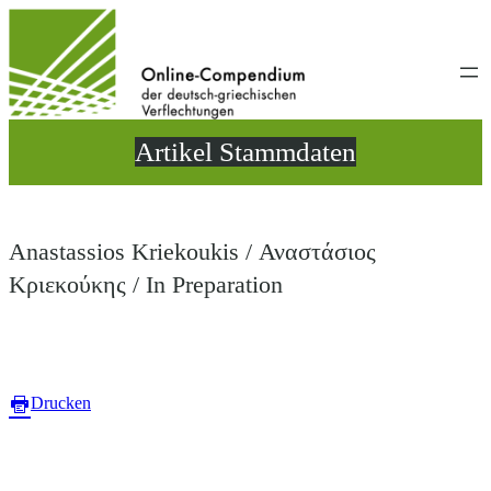
Direkt
zum
Inhalt
wechseln
Artikel Stammdaten
Anastassios Kriekoukis / Αναστάσιος
Κριεκούκης / In Preparation
Drucken