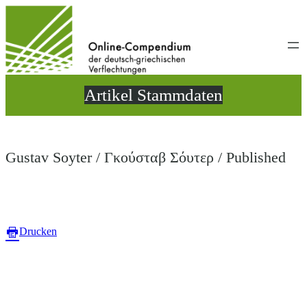
Direkt
zum
Inhalt
wechseln
Artikel Stammdaten
Gustav Soyter / Γκούσταβ Σόυτερ / Published
Drucken