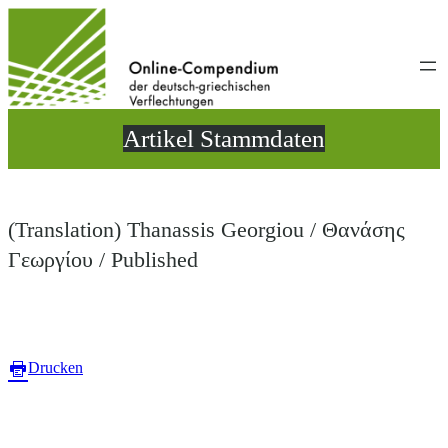
Direkt
zum
Inhalt
wechseln
Artikel Stammdaten
(Translation) Thanassis Georgiou / Θανάσης
Γεωργίου / Published
Drucken