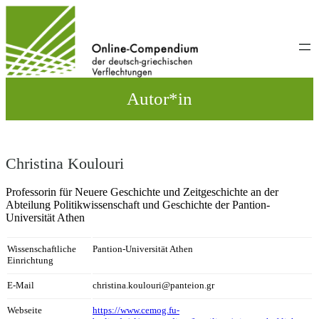
Direkt
zum
Inhalt
wechseln
Autor*in
Christina Koulouri
Professorin für Neuere Geschichte und Zeitgeschichte an der
Abteilung Politikwissenschaft und Geschichte der Pantion-
Universität Athen
Wissenschaftliche
Pantion-Universität Athen
Einrichtung
E-Mail
christina.koulouri@panteion.gr
Webseite
https://www.cemog.fu-