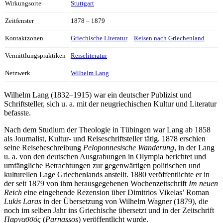
Wirkungsorte
Stuttgart
Zeitfenster
1878 – 1879
Kontaktzonen
Griechische Literatur
Reisen nach Griechenland
Vermittlungspraktiken
Reiseliteratur
Netzwerk
Wilhelm Lang
Wilhelm Lang (1832–1915) war ein deutscher Publizist und
Schriftsteller, sich u. a. mit der neugriechischen Kultur und Literatur
befasste.
Nach dem Studium der Theologie in Tübingen war Lang ab 1858
als Journalist, Kultur- und Reiseschriftsteller tätig. 1878 erschien
seine Reisebeschreibung
Peloponnesische Wanderung
, in der Lang
u. a. von den deutschen Ausgrabungen in Olympia berichtet und
umfängliche Betrachtungen zur gegenwärtigen politischen und
kulturellen Lage Griechenlands anstellt. 1880 veröffentlichte er in
der seit 1879 von ihm herausgegebenen Wochenzeitschrift
Im neuen
Reich
eine eingehende Rezension über Dimitrios Vikelas’ Roman
Lukis Laras
in der Übersetzung von Wilhelm Wagner (1879), die
noch im selben Jahr ins Griechische übersetzt und in der Zeitschrift
Παρνασσός
(
Parnassos
) veröffentlicht wurde.