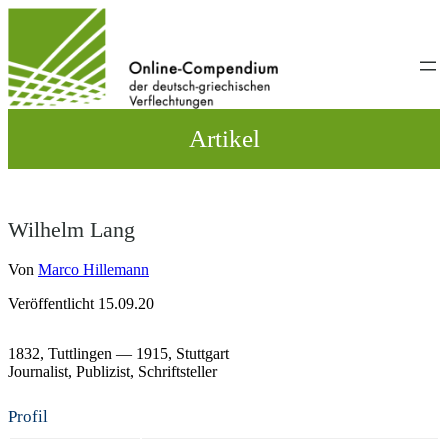
Direkt
zum
Inhalt
wechseln
Artikel
Wilhelm Lang
Von
Marco Hillemann
Veröffentlicht 15.09.20
1832,
Tuttlingen
— 1915,
Stuttgart
Journalist
Publizist
Schriftsteller
Profil