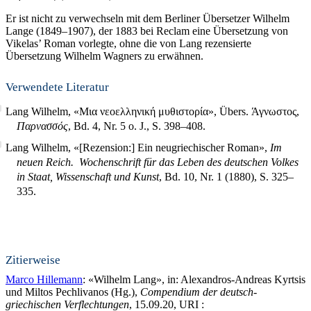
Er ist nicht zu verwechseln mit dem Berliner Übersetzer Wilhelm
Lange (1849–1907), der 1883 bei Reclam eine Übersetzung von
Vikelas’ Roman vorlegte, ohne die von Lang rezensierte
Übersetzung Wilhelm Wagners zu erwähnen.
Verwendete Literatur
Lang Wilhelm, «Μια νεοελληνική μυθιστορία», Übers. Άγνωστος,
Παρνασσός
, Bd. 4, Nr. 5 o. J., S. 398–408.
Lang Wilhelm, «[Rezension:] Ein neugriechischer Roman»,
Im
neuen Reich. Wochenschrift für das Leben des deutschen Volkes
in Staat, Wissenschaft und Kunst
, Bd. 10, Nr. 1 (1880), S. 325–
335.
Zitierweise
Marco Hillemann
: «Wilhelm Lang», in: Alexandros-Andreas Kyrtsis
und Miltos Pechlivanos (Hg.),
Compendium der deutsch-
griechischen Verflechtungen
, 15.09.20, URI :