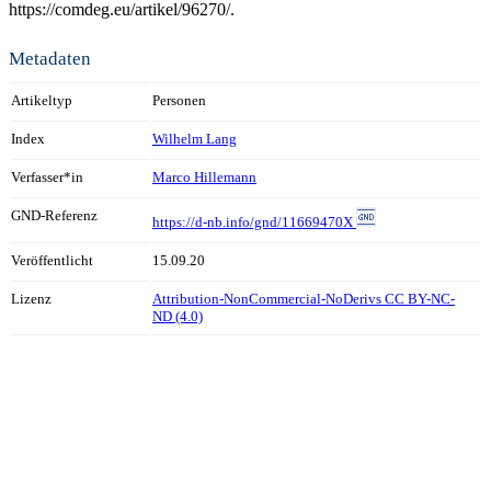
https://comdeg.eu/artikel/96270/.
Metadaten
Artikeltyp
Personen
Index
Wilhelm Lang
Verfasser*in
Marco Hillemann
GND-Referenz
https://d-nb.info/gnd/11669470X
Veröffentlicht
15.09.20
Lizenz
Attribution-NonCommercial-NoDerivs CC BY-NC-
ND (4.0)