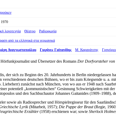
προύκεν
 1970
κή λογοτεχνία
Θέατρο
Ραδιοφωνία
αση από τα ελληνικά στα γερμανικά
μάχη Αναγνωστοπούλου
Γιοχάνες Γαϊτανίδης
Μ. Καραγάτσης
Γρηγόριο
r, Hörfunkjournalist und Übersetzer des Romans
Der Dorfvorsteher von
s, der sich zu Beginn des 20. Jahrhunderts in Berlin niedergelassen ha
r an verschiedenen deutschen Bühnen, wo er bis zum Kriegsende u. a. 
geb. Liebeherr) zunächst nach München, von wo aus er 1948 nach Saarbrü
einer potentiell „kommunistischen“ Gesinnung Schwierigkeiten mit de
ostopoulos und den Sachbuchautor Johannes Gaitanides (1909–1988), den
eler sowie als Radiosprecher und Hörspielregisseur für den Saarländisc
Griechische Lyrik
(Mitarbeit, 1957);
Die Puppe der Braut
(Regie, 1960)
eugriechische Erzähler
(1958) erschienen war; sowie
Sherlock Holmes