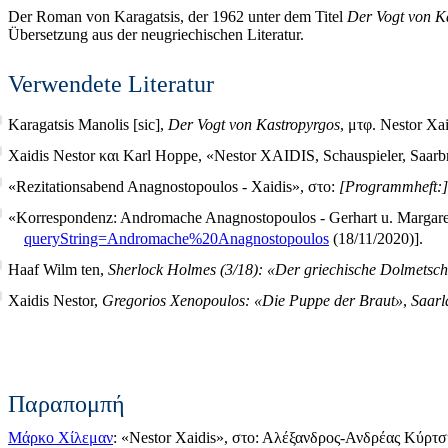
Der Roman von Karagatsis, der 1962 unter dem Titel
Der Vogt von K
Übersetzung aus der neugriechischen Literatur.
Verwendete Literatur
Karagatsis Manolis [sic],
Der Vogt von Kastropyrgos
, μτφ. Nestor Xa
Xaidis Nestor και Karl Hoppe, «Nestor XAIDIS, Schauspieler, Saarb
«Rezitationsabend Anagnostopoulos - Xaidis», στο:
[Programmheft:]
«Korrespondenz: Andromache Anagnostopoulos - Gerhart u. Margar
queryString=Andromache%20Anagnostopoulos
(18/11/2020)].
Haaf Wilm ten,
Sherlock Holmes (3/18): «Der griechische Dolmetsc
Xaidis Nestor,
Gregorios Xenopoulos: «Die Puppe der Braut»
,
Saarl
Παραπομπή
Μάρκο Χίλεμαν
: «Nestor Xaidis», στο: Αλέξανδρος-Ανδρέας Κύρτσ