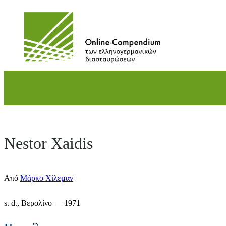
Direkt
zum
Inhalt
wechseln
Nestor Xaidis
Από
Μάρκο Χίλεμαν
s. d.,
Βερολίνο
— 1971