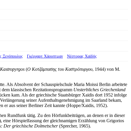
ς Ξενόπουλος
Γκέρχαρτ Χάουπτμαν
Νέστορας Χαϊδής
 Kastropyrgos
(
Ο Κοτζάμπασης του Καστρόπυργου
, 1944) von M.
tte. Als Absolvent der Schauspielschule Maria Moissi Berlin arbeitete
mit dem klassischen Rezitationsprogramm
Unsterbliches Griechenland
cken kam. Als der griechische Staatsbürger Xaidis dort 1952 infolge
r Verlängerung seiner Aufenthaltsgenehmigung im Saarland bekam,
 er aus seiner Berliner Zeit kannte (Hoppe/Xaidis, 1952).
hen Rundfunk tätig. Zu den Hörfunkbeiträgen, an denen er in dieser
, eine Hörspielfassung der gleichnamigen Erzählung von Grigorios
: Der griechische Dolmetscher
(Sprecher, 1965).