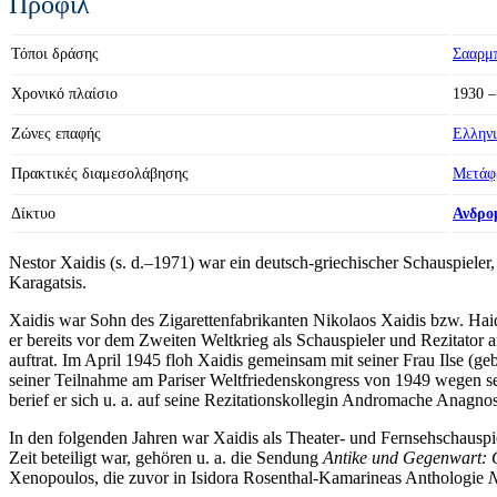
Προφίλ
Τόποι δράσης
Σααρμ
Χρονικό πλαίσιο
1930 –
Ζώνες επαφής
Ελληνι
Πρακτικές διαμεσολάβησης
Μετάφρ
Δίκτυο
Ανδρο
Nestor Xaidis (s. d.–1971) war ein deutsch-griechischer Schauspiele
Karagatsis.
Xaidis war Sohn des Zigarettenfabrikanten Nikolaos Xaidis bzw. Haidi
er bereits vor dem Zweiten Weltkrieg als Schauspieler und Rezitato
auftrat. Im April 1945 floh Xaidis gemeinsam mit seiner Frau Ilse (
seiner Teilnahme am Pariser Weltfriedenskongress von 1949 wegen s
berief er sich u. a. auf seine Rezitationskollegin Andromache Anagn
In den folgenden Jahren war Xaidis als Theater- und Fernsehschauspi
Zeit beteiligt war, gehören u. a. die Sendung
Antike und Gegenwart: 
Xenopoulos, die zuvor in Isidora Rosenthal-Kamarineas Anthologie
N