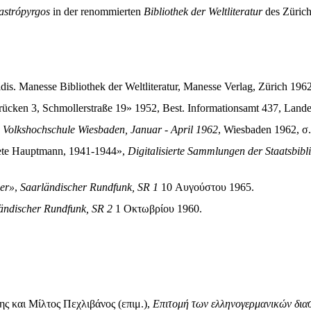
astrópyrgos
in der renommierten
Bibliothek der Weltliteratur
des Zürich
idis. Manesse Bibliothek der Weltliteratur, Manesse Verlag, Zürich 196
rücken 3, Schmollerstraße 19» 1952, Best. Informationsamt 437, Lande
 Volkshochschule Wiesbaden, Januar - April 1962
, Wiesbaden 1962, σ.
ete Hauptmann, 1941-1944»,
Digitalisierte Sammlungen der Staatsbibli
her»
,
Saarländischer Rundfunk, SR 1
10 Αυγούστου 1965.
ändischer Rundfunk, SR 2
1 Οκτωβρίου 1960.
ης και Μίλτος Πεχλιβάνος (επιμ.),
Επιτομή των ελληνογερμανικών δι