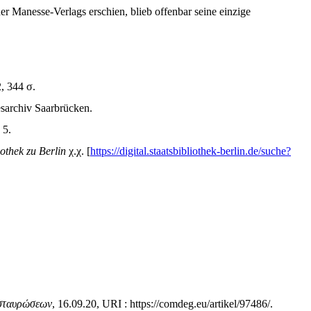
er Manesse-Verlags erschien, blieb offenbar seine einzige
2,
344
σ.
sarchiv Saarbrücken.
 5.
othek zu Berlin
χ.χ. [
https://digital.staatsbibliothek-berlin.de/suche?
ασταυρώσεων
, 16.09.20, URI : https://comdeg.eu/artikel/97486/.