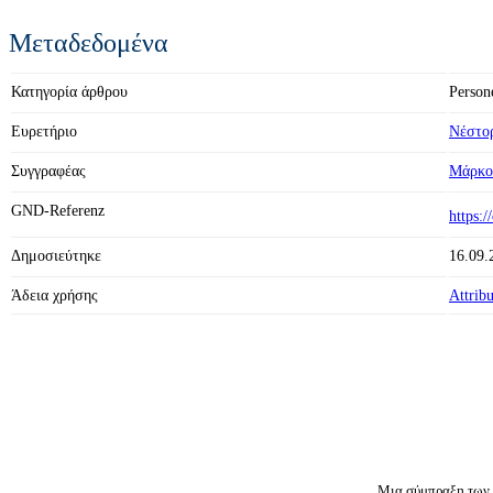
Μεταδεδομένα
Κατηγορία άρθρου
Person
Ευρετήριο
Νέστο
Συγγραφέας
Μάρκο
GND-Referenz
https:
Δημοσιεύτηκε
16.09.
Άδεια χρήσης
Attrib
Μια σύμπραξη των