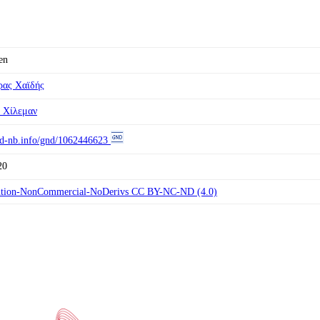
en
ρας Χαϊδής
 Χίλεμαν
//d-nb.info/gnd/1062446623
20
ution-NonCommercial-NoDerivs CC BY-NC-ND (4.0)