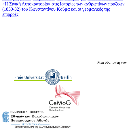
«Η Σινική Αυτοκρατορία» στις Ιστορίες των ανθρωπίνων πράξεων
(1830-32) του Κωνσταντίνου Κούμα και οι γερμανικές της
επιρροές
Μια σύμπραξη των