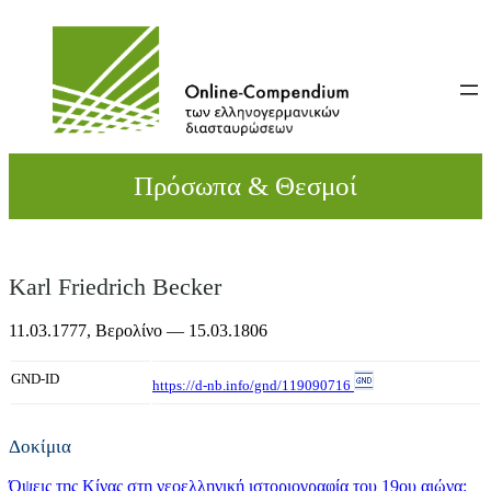
Direkt
zum
Inhalt
wechseln
Πρόσωπα & Θεσμοί
Karl Friedrich Becker
11.03.1777,
Βερολίνο
— 15.03.1806
GND-ID
https://d-nb.info/gnd/119090716
Δοκίμια
Όψεις της Κίνας στη νεοελληνική ιστοριογραφία του 19ου αιώνα: