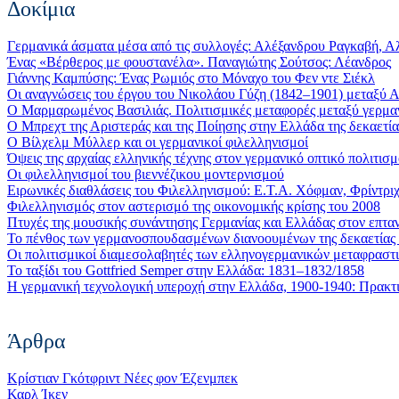
Δοκίμια
Γερμανικά άσματα μέσα από τις συλλογές: Αλέξανδρου Ραγκαβή, Α
Ένας «Βέρθερος με φουστανέλα». Παναγιώτης Σούτσος: Λέανδρος
Γιάννης Καμπύσης: Ένας Ρωμιός στο Μόναχο του Φεν ντε Σιέκλ
Οι αναγνώσεις του έργου του Νικολάου Γύζη (1842–1901) μεταξύ 
Ο Μαρμαρωμένος Βασιλιάς. Πολιτισμικές μεταφορές μεταξύ γερμαν
Ο Μπρεχτ της Αριστεράς και της Ποίησης στην Ελλάδα της δεκαετία
Ο Βίλχελμ Μύλλερ και οι γερμανικοί φιλελληνισμοί
Όψεις της αρχαίας ελληνικής τέχνης στον γερμανικό οπτικό πολιτισ
Οι φιλελληνισμοί του βιεννέζικου μοντερνισμού
Ειρωνικές διαθλάσεις του Φιλελληνισμού: Ε.Τ.Α. Χόφμαν, Φρίντριχ
Φιλελληνισμός στον αστερισμό της οικονομικής κρίσης του 2008
Πτυχές της μουσικής συνάντησης Γερμανίας και Ελλάδας στον επτα
Το πένθος των γερμανοσπουδασμένων διανοουμένων της δεκαετίας
Οι πολιτισμικοί διαμεσολαβητές των ελληνογερμανικών μεταφραστ
Το ταξίδι του Gottfried Semper στην Ελλάδα: 1831–1832/1858
Η γερμανική τεχνολογική υπεροχή στην Ελλάδα, 1900-1940: Πρακτικ
Άρθρα
Κρίστιαν Γκότφριντ Νέες φον Έζενμπεκ
Καρλ Ίκεν