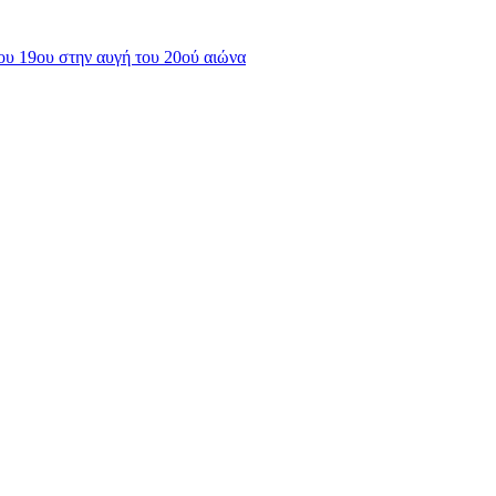
υ 19ου στην αυγή του 20ού αιώνα