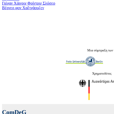
Γιόχαν Χάινριχ Φρίντριχ Σλόσερ
Βέρνερ φον Χαξτχάουζεν
Μια σύμπραξη των
Χρηματοδότες
ComDeG