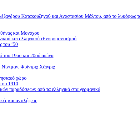
λέξανδρου Κατακουζηνού και Αναστασίου Μάλτου, από το λυκόφως το
Αθήνας και Μονάχου
ικού και ελληνικού εθνορομαντισμού
ς του ’50
μό του 19ου και 20ού αιώνα
 Νίντμαν, Φρίντριχ Χάινριχ
νησιακό χώρο
 του 1910
ικών παραδόσεων: από τα ελληνικά στα γερμανικά
ές και αντιλήψεις