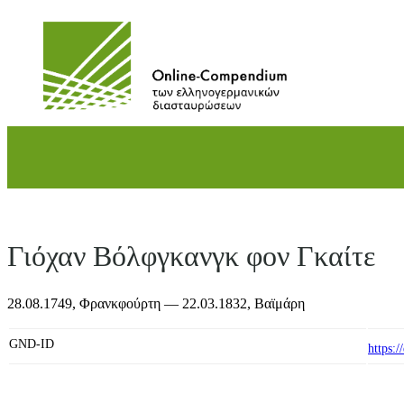
Direkt
zum
Inhalt
wechseln
Γιόχαν Βόλφγκανγκ φον Γκαίτε
28.08.1749,
Φρανκφούρτη
— 22.03.1832,
Βαϊμάρη
GND-ID
https: