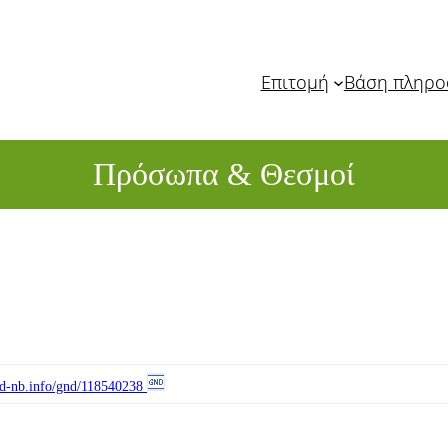
Επιτομή
Βάση πληρ
Πρόσωπα & Θεσμοί
//d-nb.info/gnd/118540238