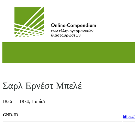
Direkt
zum
Inhalt
wechseln
Σαρλ Ερνέστ Μπελέ
1826 — 1874,
Παρίσι
GND-ID
https: