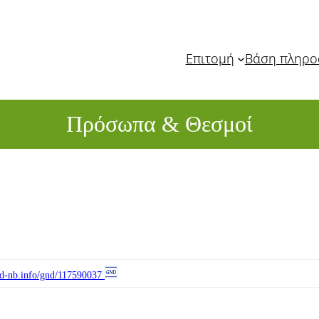
Επιτομή
Βάση πληρ
Πρόσωπα & Θεσμοί
//d-nb.info/gnd/117590037