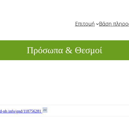
Επιτομή
Βάση πληρ
Πρόσωπα & Θεσμοί
//d-nb.info/gnd/118756281