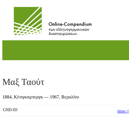
Direkt
zum
Inhalt
wechseln
Μαξ Ταούτ
1884,
Κένιγκσμπεργκ
— 1967,
Βερολίνο
GND-ID
https: