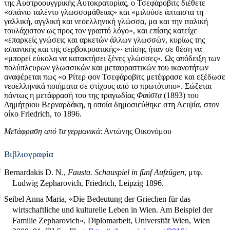
της Αυστροουγγρικής Αυτοκρατορίας, ο Τσεφάροβιτς διέθετε
«σπάνιο ταλέντο γλωσσομάθειας» και «μιλούσε άπταιστα τη
γαλλική, αγγλική και νεοελληνική γλώσσα, μα και την ιταλική
τουλάχιστον ως προς τον γραπτό λόγο», και επίσης κατείχε
«επαρκείς γνώσεις και αρκετών άλλων γλωσσών, κυρίως της
ισπανικής και της σερβοκροατικής»· επίσης ήταν σε θέση να
«μπορεί εύκολα να κατακτήσει ξένες γλώσσες». Ως απόδειξη των
πολύπλευρων γλωσσικών και μεταφραστικών του ικανοτήτων
αναφέρεται πως «ο Ρίτερ φον Τσεφάροβιτς μετέφρασε και εξέδωσε
νεοελληνικά ποιήματα σε στίχους από το πρωτότυπο». Σώζεται
πάντως η μετάφρασή του της τραγωδίας
Φαύστα
(1893) του
Δημήτριου Βερναρδάκη, η οποία δημοσιεύθηκε στη Λειψία, στον
οίκο Friedrich, το 1896.
Μετάφραση από τα γερμανικά
: Αντώνης Οικονόμου
Βιβλιογραφία
Bernardakis D. N.,
Fausta. Schauspiel in fünf Aufzügen
, μτφ.
Ludwig Zepharovich, Friedrich, Leipzig 1896.
Seibel Anna Maria, «Die Bedeutung der Griechen für das
wirtschaftliche und kulturelle Leben in Wien. Am Beispiel der
Familie Zepharovich», Diplomarbeit, Universität Wien, Wien