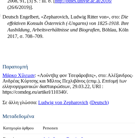
2008,
91, [3] S. : Ill.
σ. [
http://othes.univie.ac.at/2016/
(26/6/2019)].
Deutsch Engelbert, «Zepharovich, Ludwig Ritter von», στο:
Die
effektiven Konsuln Österreich (-Ungarns) von 1825-1918. Ihre
Ausbildung, Arbeitsverhältnisse und Biografien
, Böhlau, Köln
2017, σ. 708–709.
Παραπομπή
Μάρκο Χίλεμαν
: «Λούντβιχ φον Τσεφάροβιτς», στο: Αλέξανδρος-
Ανδρέας Κύρτσης και Μίλτος Πεχλιβάνος (επιμ.),
Επιτομή των
ελληνογερμανικών διασταυρώσεων
, 29.03.22, URI :
https://comdeg.eu/artikel/110340/.
Σε άλλη γλώσσα:
Ludwig von Zepharovich
Deutsch
Μεταδεδομένα
Κατηγορία άρθρου
Personen