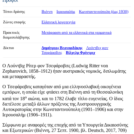
Προφίλ
Τόποι δράσης
Βιέννη
Ιερουσαλήμ
Κωνσταντινούπολη (έως 1930)
Ζώνες επαφής
Ελληνική λογοτεχνία
Πρακτικές
Μετάφραση από τα ελληνικά στα γερμανικά
διαμεσολάβησης
Δίκτυο
Δημήτριος Βερναρδάκης
Λούντβιχ φον
Τσεφάροβιτς
Βίλχελμ Φρίντριχ
Ο Λούντβιχ Ρίτερ φον Τσεφάροβιτς (Ludwig Ritter von
Zepharovich, 1858–1912) ήταν αυστριακός νομικός, διπλωμάτης
και μεταφραστής.
Ο Τσεφάροβιτς καταγόταν από μια ελληνοσλαβική οικογένεια
εμπόρων, η οποία είχε φτάσει στη Βιέννη από τη Θεσσαλονίκη
ο
κατά τον 18
αιώνα, και το 1782 έλαβε τίτλο ευγενείας. Ο ίδιος
διετέλεσε μεταξύ άλλων πρόξενος της Αυστροουγγρικής
Αυτοκρατορίας στην Κωνσταντινούπολη (1901–1906) και στην
Ιερουσαλήμ (1906–1911).
Σύμφωνα με αναφορές της εποχής από τα Υπουργεία Δικαιοσύνης
και Εξωτερικών (Βιέννη, 27 Σεπτ. 1900, βλ. Deutsch, 2017, 709)