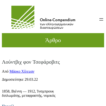
Direkt
zum
Inhalt
wechseln
Άρθρο
Λούντβιχ φον Τσεφάροβιτς
Από
Μάρκο Χίλεμαν
Δημοσιεύτηκε 29.03.22
1858,
Βιέννη
— 1912,
Ίνσμπρουκ
διπλωμάτης
μεταφραστής
νομικός