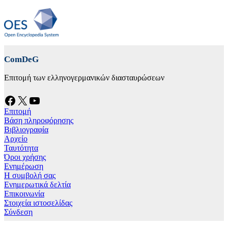
ComDeG
Επιτομή των ελληνογερμανικών διασταυρώσεων
Facebook
X
YouTube
Επιτομή
Βάση πληροφόρησης
Βιβλιογραφία
Αρχείο
Ταυτότητα
Όροι χρήσης
Ενημέρωση
Η συμβολή σας
Ενημερωτικά δελτία
Επικοινωνία
Στοιχεία ιστοσελίδας
Σύνδεση