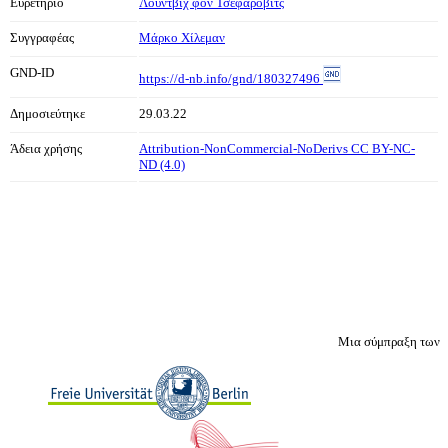
Ευρετήριο
Λούντβιχ φον Τσεφάροβιτς
Συγγραφέας
Μάρκο Χίλεμαν
GND-ID
https://d-nb.info/gnd/180327496
Δημοσιεύτηκε
29.03.22
Άδεια χρήσης
Attribution-NonCommercial-NoDerivs CC BY-NC-
ND (4.0)
Μια σύμπραξη των